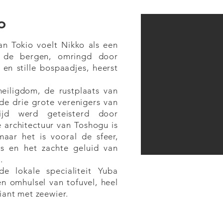
o
an Tokio voelt Nikko als een
n de bergen, omringd door
n stille bospaadjes, heerst
heiligdom, de rustplaats van
de drie grote verenigers van
ijd werd geteisterd door
 architectuur van Toshogu is
 maar het is vooral de sfeer,
s en het zachte geluid van
.
e lokale specialiteit Yuba
en omhulsel van tofuvel, heel
iant met zeewier.