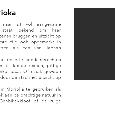
ioka
, maar zit vol aangename
d staat bekend om haar
stenen bruggen en uitzicht op
tste tijd ook opgemerkt in
hriften als een van Japan’s
.
an de drie noedelgerechten
 is: koude reimen, pittige
anko soba. Of maak gewoon
door de stad met uitzicht op
m Morioka te gebruiken als
ek aan de prachtige natuur in
enbikei-kloof of de ruige