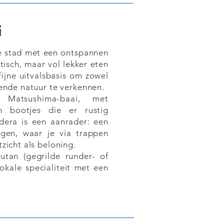
i
ge stad met een ontspannen
tisch, maar vol lekker eten
fijne uitvalsbasis om zowel
ende natuur te verkennen.
Matsushima-baai, met
n bootjes die er rustig
era is een aanrader: een
gen, waar je via trappen
zicht als beloning.
tan (gegrilde runder- of
okale specialiteit met een