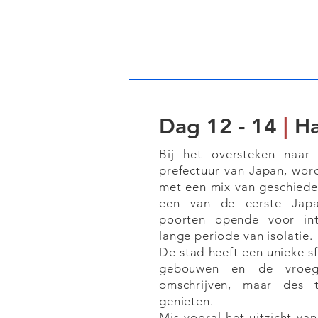
Dag 12 - 14
|
Ha
Bij het oversteken naar 
prefectuur van Japan, wor
met een mix van geschieden
een van de eerste Japa
poorten opende voor int
lange periode van isolatie.
De stad heeft een unieke s
gebouwen en de vroege
omschrijven, maar des 
genieten.
Mis vooral het uitzicht va