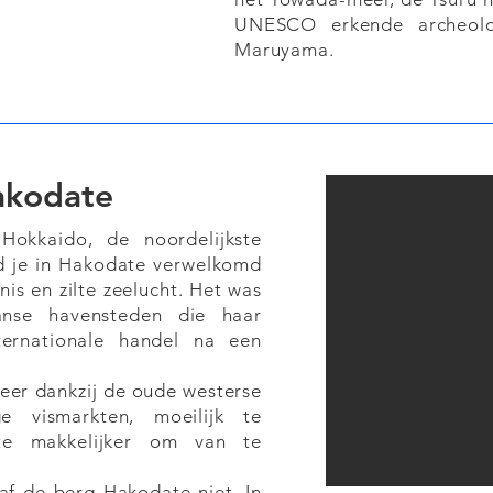
UNESCO erkende archeolog
Maruyama.
kodate
Hokkaido, de noordelijkste
d je in Hakodate verwelkomd
is en zilte zeelucht. Het was
nse havensteden die haar
ernationale handel na een
feer dankzij de oude westerse
 vismarkten, moeilijk te
te makkelijker om van te
naf de berg Hakodate niet. In