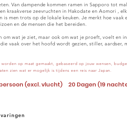
t eten. Van dampende kommen ramen in Sapporo tot mal
 en kraakverse zeevruchten in Hakodate en Aomori , el
 is men trots op de lokale keuken. Je merkt hoe vaak e
eizoen en de mensen die het bereiden.
en om wat je ziet, maar ook om wat je proeft, voelt en in
die vaak over het hoofd wordt gezien, stiller, aardser,
an worden op maat gemaakt, gebaseerd op jouw wensen, budget 
ten zien wat er mogelijk is tijdens een reis naar Japan.
persoon (excl. vlucht)
20 Dagen (19 nacht
rvaringen