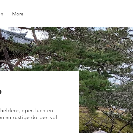
en
More
o
 heldere, open luchten
n en rustige dorpen vol