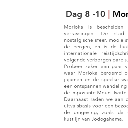
Dag 8
-10
|
Mor
Morioka is bescheiden
verrassingen. De sta
nostalgische sfeer, mooie 
de bergen, en is de laa
internationale reistijdsc
volgende verborgen parels
Probeer zeker een paar v
waar Morioka beroemd om
jajamen en de speelse w
een ontspannen wandeling 
de imposante Mount Iwate.
Daarnaast raden we aan o
uitvalsbasis voor een bezo
de omgeving, zoals de G
kustlijn van Jodogahama.