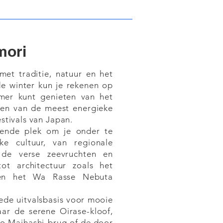
ori
met traditie, natuur en het
de winter kun je rekenen op
omer kunt genieten van het
 een van de meest energieke
stivals van Japan.
kende plek om je onder te
ke cultuur, van regionale
 de verse zeevruchten en
tot architectuur zoals het
en het Wa Rasse Nebuta
ede uitvalsbasis voor mooie
aar de serene Oirase-kloof,
no Maihashi-brug of de door