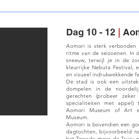
Dag 10 - 12
|
Aom
Aomori is sterk verbonden 
ritme van de seizoenen. In 
sneeuw, terwijl je in de z
kleurrijke Nebuta Festival,
en visueel indrukwekkende fe
De stad is ook een uitste
dompelen in de noordelij
gerechten (probeer zeker
specialiteiten met appel) 
Aomori Museum of Art 
Museum.
Aomori is bovendien een go
dagtochten, bijvoorbeeld n
het Towada-meer, de Tsuru 